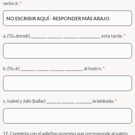
verbo ir.
*
a. (Tú ̶ dormir) _________ ________ ________ ____________ esta tarde.
*
b. (Yo ̶ ir) ________ _______ ________ __________ al teatro.
*
c. Isabel y Julio (bailar) ________ _______ _________ la lambada.
*
12. Completa con el adjetivo posesivo que corresponde al sujeto