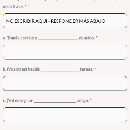
de la frase.
*
a. Tomás escribe a _______________________ abuelos.
*
b. (Vosotras) hacéis ______________________ tareas.
*
c. (Yo) estoy con ________________________ amiga.
*