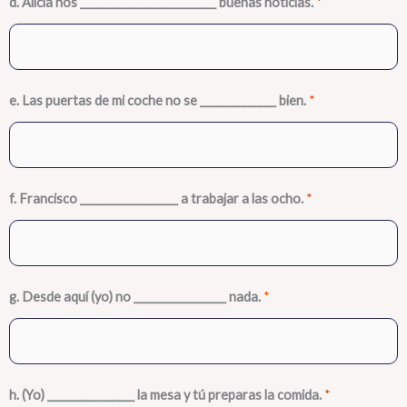
d. Alicia nos _________________________ buenas noticias.
*
e. Las puertas de mi coche no se ______________ bien.
*
f. Francisco __________________ a trabajar a las ocho.
*
g. Desde aquí (yo) no _________________ nada.
*
h. (Yo) ________________ la mesa y tú preparas la comida.
*