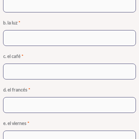
b. la luz
*
c. el café
*
d. el francés
*
e. el viernes
*