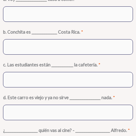
b. Conchita es ______________ Costa Rica.
*
c. Las estudiantes están ____________ la cafetería.
*
d. Este carro es viejo y ya no sirve _________________ nada.
*
¿__________________ quién vas al cine? - ___________________ Alfredo.
*