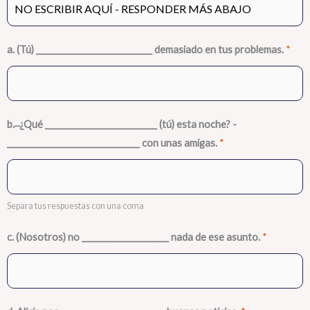
a. (Tú) ____________________________ demasiado en tus problemas.
*
b. ̶ ¿Qué ___________________________ (tú) esta noche? -
________________________________ con unas amigas.
*
Separa tus respuestas con una coma
c. (Nosotros) no _____________________ nada de ese asunto.
*