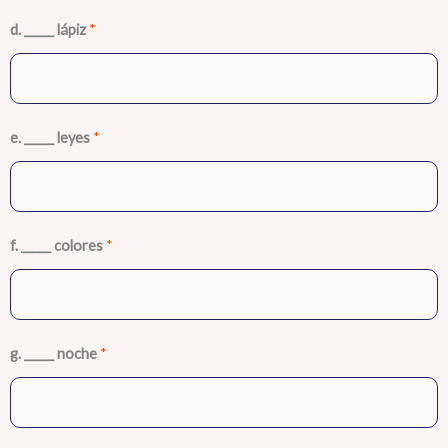
d. _____ lápiz
*
e. _____ leyes
*
f. _____ colores
*
g. _____ noche
*