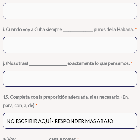
i. Cuando voy a Cuba siempre ________________ puros de la Habana.
*
j. (Nosotras) ____________________ exactamente lo que pensamos.
*
15. Completa con la preposición adecuada, si es necesario. (En,
para, con, a, de)
*
a. Voy _________________ casa a comer.
*