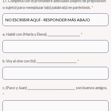
17. Completa con el pronombre adecuado (objeto de preposición
o sujeto) para reemplazar la(s) palabra(s) en paréntesis.
*
a. Hablé con (María y Elena) ______________________
*
b. Voy al cine con (tú) ___________________________
*
c. (Paco y Juan) ________________________________ son buenos amigos.
*