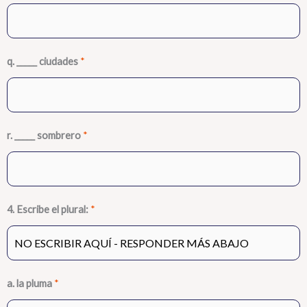
q. _____ ciudades
*
r. _____ sombrero
*
4. Escribe el plural:
*
a. la pluma
*