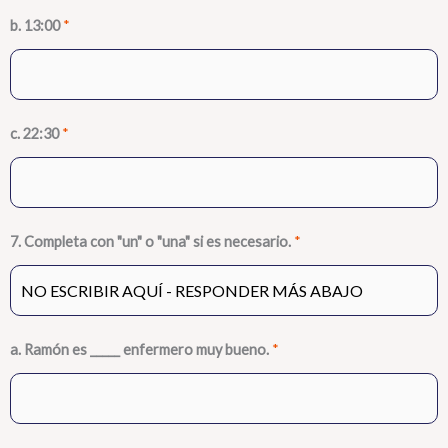
b. 13:00
*
c. 22:30
*
7. Completa con "un" o "una" si es necesario.
*
a. Ramón es _____ enfermero muy bueno.
*