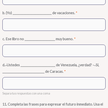
b. (Yo) ___________________________ de vacaciones.
*
c. Ese libro no _____________________ muy bueno.
*
d. ̶ Ustedes ________________________ de Venezuela, ¿verdad? - ̶ Sí,
_____________________________ de Caracas.
*
Separa tus respuestas con una coma
11. Completa las frases para expresar el futuro inmediato. Usa el