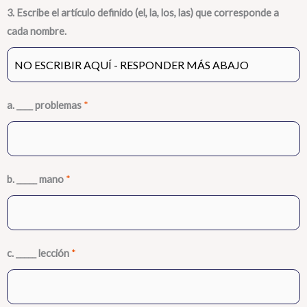
3. Escribe el artículo definido (el, la, los, las) que corresponde a
cada nombre.
a. ____ problemas
*
b. _____ mano
*
c. _____ lección
*