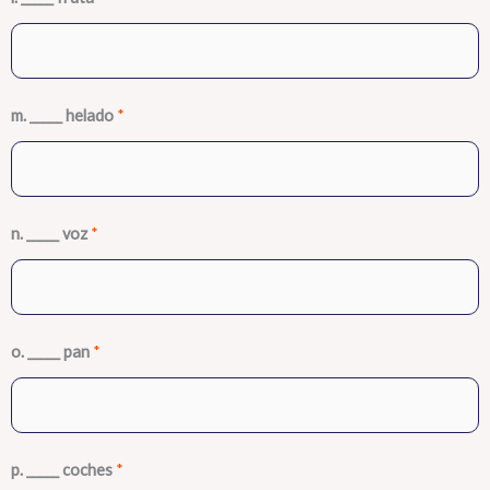
m. _____ helado
*
n. _____ voz
*
o. _____ pan
*
p. _____ coches
*