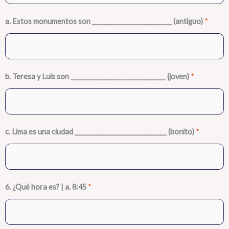
a. Estos monumentos son __________________________ (antiguo)
*
b. Teresa y Luis son _______________________________ (joven)
*
c. Lima es una ciudad ______________________________ (bonito)
*
6. ¿Qué hora es? | a. 8:45
*