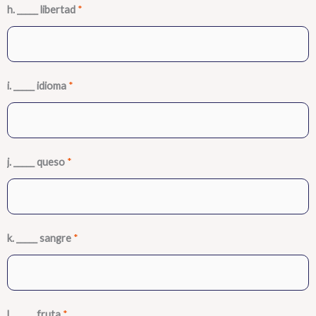
h. _____ libertad
*
i. _____ idioma
*
j. _____ queso
*
k. _____ sangre
*
l. _____ fruta
*